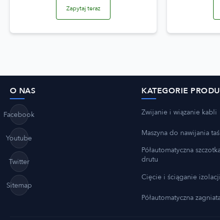
Zapytaj teraz
O NAS
KATEGORIE PROD
Zwijanie i wiązanie kabli
Facebook
Maszyna do nawijania ta
Youtube
Półautomatyczna szczotk
drutu
Twitter
Cięcie i ściąganie izolacj
Sitemap
Półautomatyczna zagniat