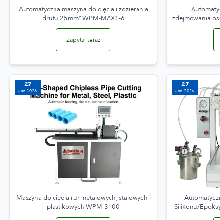
Automatyczna maszyna do cięcia i zdzierania
Automatyc
drutu 25mm² WPM-MAX1-6
zdejmowania o
Zapytaj teraz
27
27
Jan 2026
Jan 2026
Maszyna do cięcia rur metalowych, stalowych i
Automatycz
plastikowych WPM-3100
Silikonu/Epok
331 WPM-441