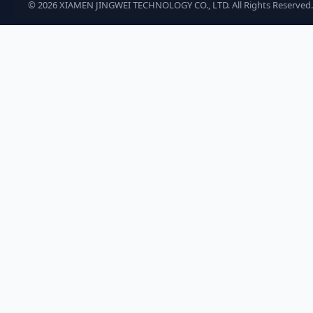
©
2026
XIAMEN JINGWEI TECHNOLOGY CO., LTD. All Rights Reserved.