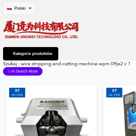
Polski
Kategorie produktów
Szukaj : wire stripping and cutting machine wpm 09je2 v 1
✨
AI Search Mode
27
27
Jan 2026
Jan 2026