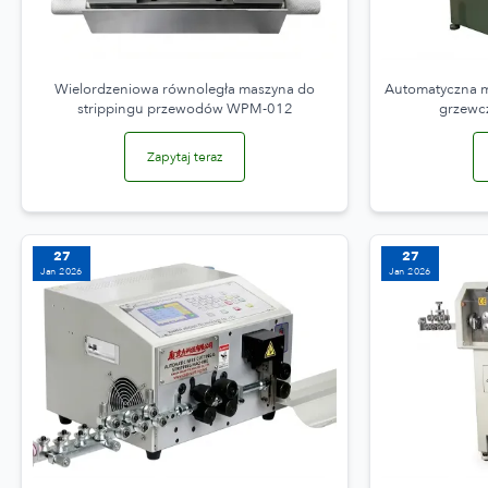
Wielordzeniowa równoległa maszyna do
Automatyczna ma
strippingu przewodów WPM-012
grzew
Zapytaj teraz
27
27
Jan 2026
Jan 2026