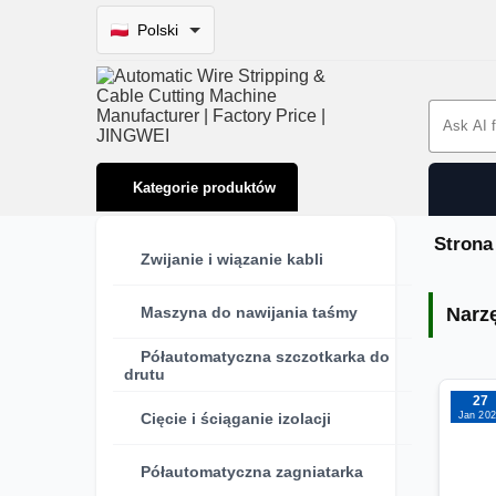
Polski
Search 
Kategorie produktów
Strona
Zwijanie i wiązanie kabli
Narz
Maszyna do nawijania taśmy
Narz
Półautomatyczna szczotkarka do
drutu
27
Jan 20
Cięcie i ściąganie izolacji
Półautomatyczna zagniatarka