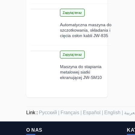
15
Zapytaj teraz
Jun 2026
Automatyczna maszyna do
szczotkowania, składania i
cięcia osłon kabli JW-835
12
Zapytaj teraz
Jun 2026
Maszyna do stapiania
metalowej siatki
ekranującej JW-SM10
Link :
Русский |
Français |
Español |
English |
O NAS
KA