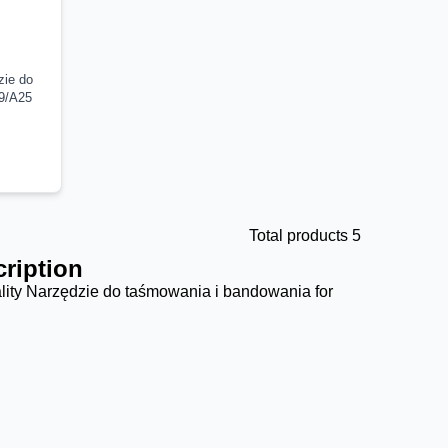
ie do
9/A25
Total products 5
ription
lity Narzędzie do taśmowania i bandowania for