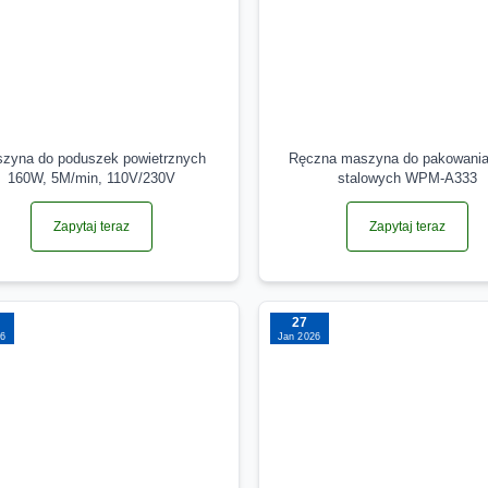
zyna do poduszek powietrznych
Ręczna maszyna do pakowani
160W, 5M/min, 110V/230V
stalowych WPM-A333
Zapytaj teraz
Zapytaj teraz
27
26
Jan 2026