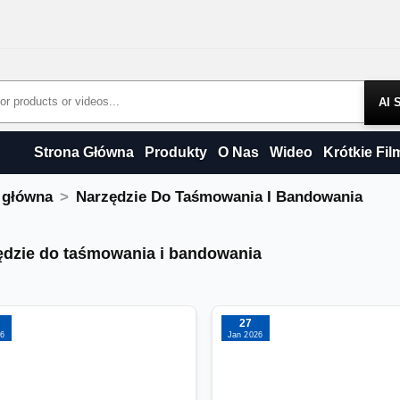
Products
Strona Główna
Produkty
O Nas
Wideo
Krótkie Fil
 główna
Narzędzie Do Taśmowania I Bandowania
ędzie do taśmowania i bandowania
ędzie do taśmowania i bandowania
27
26
Jan 2026