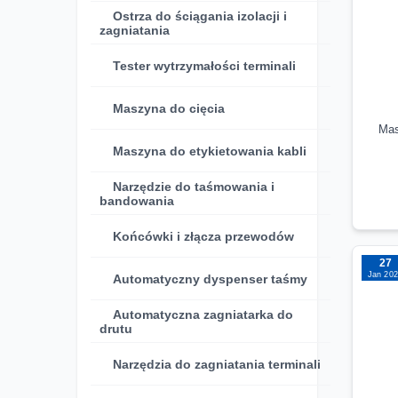
Ostrza do ściągania izolacji i
zagniatania
Tester wytrzymałości terminali
Maszyna do cięcia
Mas
Maszyna do etykietowania kabli
Narzędzie do taśmowania i
bandowania
Końcówki i złącza przewodów
27
Jan 20
Automatyczny dyspenser taśmy
Automatyczna zagniatarka do
drutu
Narzędzia do zagniatania terminali