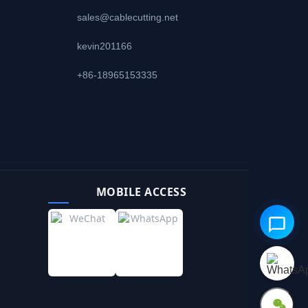
sales@cablecutting.net
kevin201166
+86-18965153335
MOBILE ACCESS