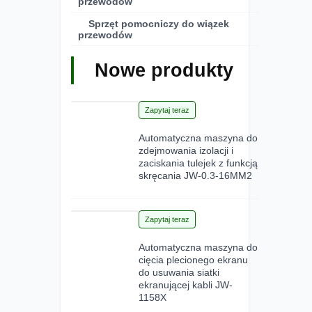
przewodów
Sprzęt pomocniczy do wiązek
przewodów
Nowe produkty
28
Zapytaj teraz
Jun 2026
Automatyczna maszyna do
zdejmowania izolacji i
zaciskania tulejek z funkcją
skręcania JW-0.3-16MM2
15
Zapytaj teraz
Jun 2026
Automatyczna maszyna do
cięcia plecionego ekranu
do usuwania siatki
ekranującej kabli JW-
1158X