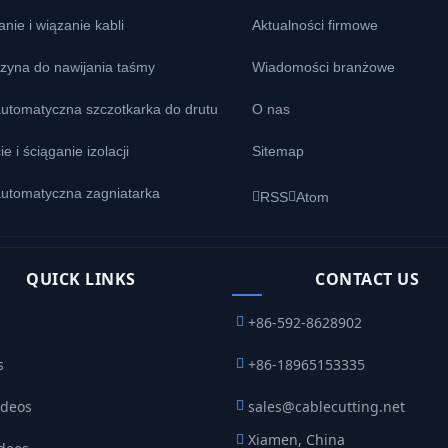
anie i wiązanie kabli
Aktualności firmowe
zyna do nawijania taśmy
Wiadomości branżowe
automatyczna szczotkarka do drutu
O nas
ie i ściąganie izolacji
Sitemap
automatyczna zagniatarka
RSS
Atom
QUICK LINKS
CONTACT US
+86-592-8628902
s
+86-18965153335
ideos
sales@cablecutting.net
Xiamen, China