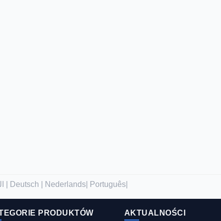
العربية |
Deutsch |
Nederlands|
Português|
TEGORIE PRODUKTÓW
AKTUALNOŚCI